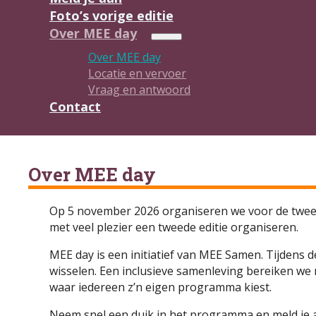
Foto’s vorige editie
Over MEE day
Over MEE day
Locatie en vervoer
Vraag en antwoord
Contact
Over MEE day
Op 5 november 2026 organiseren we voor de tweed
met veel plezier een tweede editie organiseren.
MEE day is een initiatief van MEE Samen. Tijdens
wisselen. Een inclusieve samenleving bereiken we 
waar iedereen z’n eigen programma kiest.
Neem snel een duik in het programma en meld je 