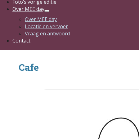
Foto’s vorige editie
Over MEE day
Over MEE day
Locatie en vervoer
Vraag en antwoord
Contact
Cafe